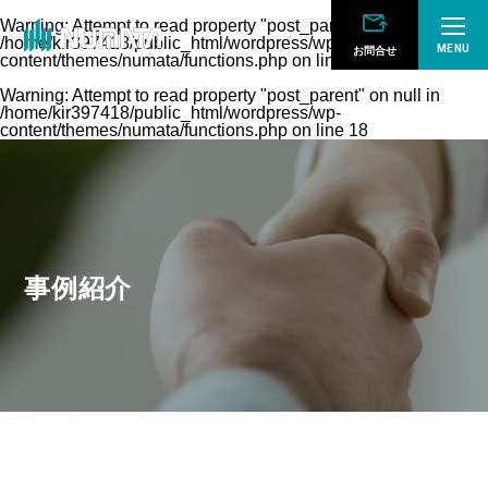
Warning
: Attempt to read property "post_parent" on null in
/home/kir397418/public_html/wordpress/wp-
MENU
お問合せ
content/themes/numata/functions.php
on line
18
Warning
: Attempt to read property "post_parent" on null in
/home/kir397418/public_html/wordpress/wp-
content/themes/numata/functions.php
on line
18
事例紹介